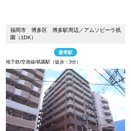
福岡市 博多区 博多駅周辺／アムソピーラ祇
園（1DK）
最寄駅
地下鉄/空港線/祇園駅（徒歩：3分）