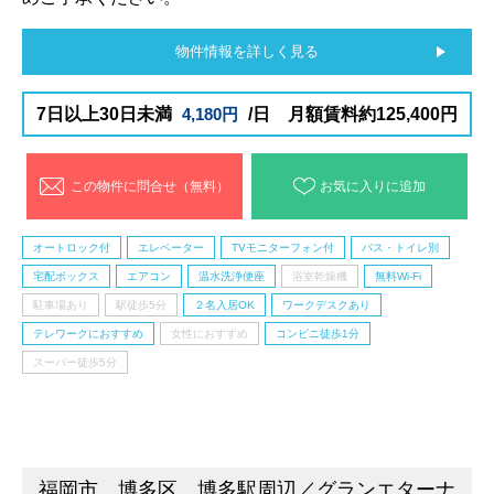
物件情報を詳しく見る
7日以上30日未満
4,180円
/日 月額賃料約125,400円
この物件に問合せ（無料）
お気に入りに追加
オートロック付
エレベーター
TVモニターフォン付
バス・トイレ別
宅配ボックス
エアコン
温水洗浄便座
浴室乾燥機
無料Wi-Fi
駐車場あり
駅徒歩5分
２名入居OK
ワークデスクあり
テレワークにおすすめ
女性におすすめ
コンビニ徒歩1分
スーパー徒歩5分
福岡市 博多区 博多駅周辺／グランエターナ