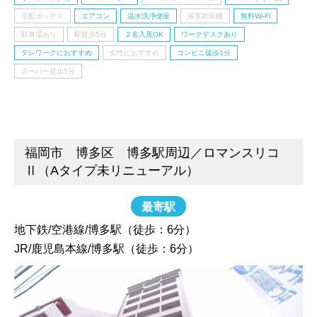
宅配ボックス
エアコン
温水洗浄便座
浴室乾燥機
無料Wi-Fi
駐車場あり
駅徒歩5分
２名入居OK
ワークデスクあり
テレワークにおすすめ
女性におすすめ
コンビニ徒歩1分
スーパー徒歩5分
福岡市 博多区 博多駅周辺／ロマンスリコ
Ⅱ（Aタイプ未リニューアル）
最寄駅
地下鉄/空港線/博多駅（徒歩：6分）
JR/鹿児島本線/博多駅（徒歩：6分）