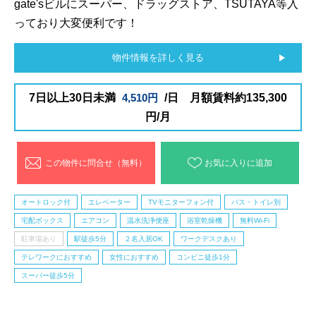
gate'sビルにスーパー、ドラッグストア、TSUTAYA等入
っており大変便利です！
物件情報を詳しく見る
7日以上30日未満
4,510円
/日 月額賃料約135,300
円/月
この物件に問合せ（無料）
お気に入りに追加
オートロック付
エレベーター
TVモニターフォン付
バス・トイレ別
宅配ボックス
エアコン
温水洗浄便座
浴室乾燥機
無料Wi-Fi
駐車場あり
駅徒歩5分
２名入居OK
ワークデスクあり
テレワークにおすすめ
女性におすすめ
コンビニ徒歩1分
スーパー徒歩5分