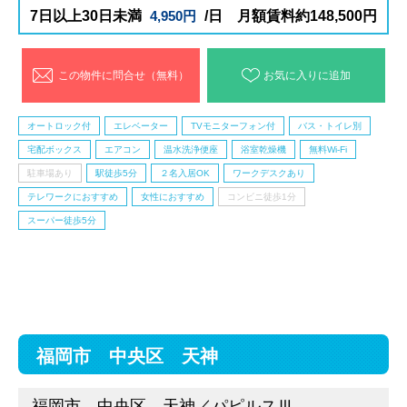
7日以上30日未満
4,950円
/日 月額賃料約148,500円
この物件に問合せ（無料）
お気に入りに追加
オートロック付
エレベーター
TVモニターフォン付
バス・トイレ別
宅配ボックス
エアコン
温水洗浄便座
浴室乾燥機
無料Wi-Fi
駐車場あり
駅徒歩5分
２名入居OK
ワークデスクあり
テレワークにおすすめ
女性におすすめ
コンビニ徒歩1分
スーパー徒歩5分
福岡市 中央区 天神
福岡市 中央区 天神／パピルスⅢ