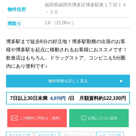
福岡県福岡市博多区博多駅東１丁目１４
物件住所
－３０
1Ｋ（21.00㎡）
間取り
博多駅まで徒歩6分の好立地！博多駅勤務の出張のお客
様や博多駅を起点に移動されるお客様におススメです！
飲食店はもちろん、ドラッグストア、コンビニも5分圏
内にあり便利です♪
物件情報を詳しく見る
7日以上30日未満
4,070円
/日 月額賃料約122,100円
この物件に問合せ（無料）
お気に入りに追加
オートロック付
エレベーター
TVモニターフォン付
バス・トイレ別