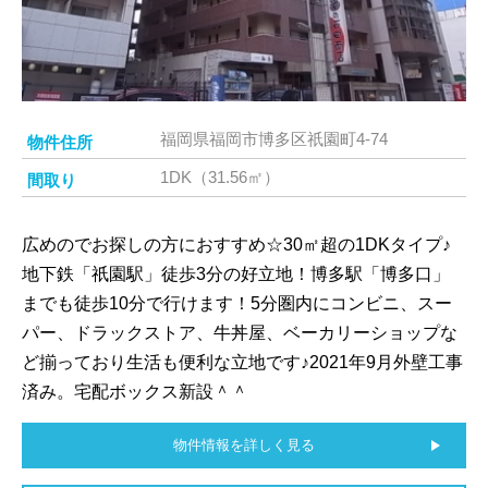
福岡県福岡市博多区祇園町4-74
物件住所
1DK（31.56㎡）
間取り
広めのでお探しの方におすすめ☆30㎡超の1DKタイプ♪
地下鉄「祇園駅」徒歩3分の好立地！博多駅「博多口」
までも徒歩10分で行けます！5分圏内にコンビニ、スー
パー、ドラックストア、牛丼屋、ベーカリーショップな
ど揃っており生活も便利な立地です♪2021年9月外壁工事
済み。宅配ボックス新設＾＾
物件情報を詳しく見る