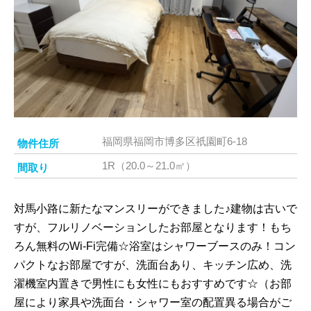
福岡県福岡市博多区祇園町6-18
物件住所
1R（20.0～21.0㎡）
間取り
対馬小路に新たなマンスリーができました♪建物は古いで
すが、フルリノベーションしたお部屋となります！もち
ろん無料のWi-Fi完備☆浴室はシャワーブースのみ！コン
パクトなお部屋ですが、洗面台あり、キッチン広め、洗
濯機室内置きで男性にも女性にもおすすめです☆（お部
屋により家具や洗面台・シャワー室の配置異る場合がご