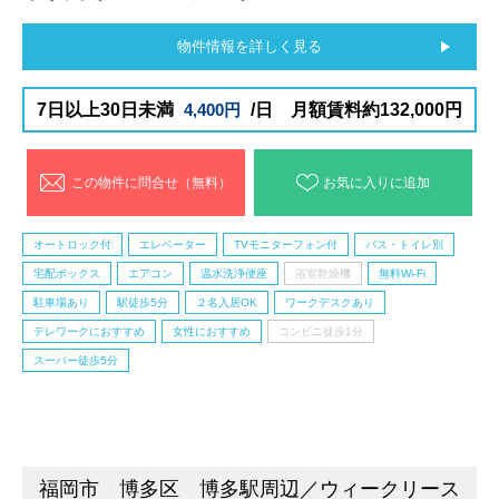
物件情報を詳しく見る
7日以上30日未満
4,400円
/日 月額賃料約132,000円
この物件に問合せ（無料）
お気に入りに追加
オートロック付
エレベーター
TVモニターフォン付
バス・トイレ別
宅配ボックス
エアコン
温水洗浄便座
浴室乾燥機
無料Wi-Fi
駐車場あり
駅徒歩5分
２名入居OK
ワークデスクあり
テレワークにおすすめ
女性におすすめ
コンビニ徒歩1分
スーパー徒歩5分
福岡市 博多区 博多駅周辺／ウィークリース