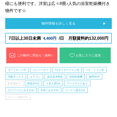
様にも便利です。洋室は広々8畳♪人気の浴室乾燥機付き
物件です☆
物件情報を詳しく見る
7日以上30日未満
4,400円
/日 月額賃料約132,000円
この物件に問合せ（無料）
お気に入りに追加
オートロック付
エレベーター
TVモニターフォン付
バス・トイレ別
宅配ボックス
エアコン
温水洗浄便座
浴室乾燥機
無料Wi-Fi
駐車場あり
駅徒歩5分
２名入居OK
ワークデスクあり
テレワークにおすすめ
女性におすすめ
コンビニ徒歩1分
スーパー徒歩5分