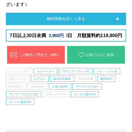
ざいます）
物件情報を詳しく見る
7日以上30日未満
3,960円
/日 月額賃料約118,800円
この物件に問合せ（無料）
お気に入りに追加
オートロック付
エレベーター
TVモニターフォン付
バス・トイレ別
宅配ボックス
エアコン
温水洗浄便座
浴室乾燥機
無料Wi-Fi
駐車場あり
駅徒歩5分
２名入居OK
ワークデスクあり
テレワークにおすすめ
女性におすすめ
コンビニ徒歩1分
スーパー徒歩5分