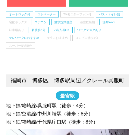
オートロック付
エレベーター
TVモニターフォン付
バス・トイレ別
宅配ボックス
エアコン
温水洗浄便座
浴室乾燥機
無料Wi-Fi
駐車場あり
駅徒歩5分
２名入居OK
ワークデスクあり
テレワークにおすすめ
女性におすすめ
コンビニ徒歩1分
スーパー徒歩5分
福岡市 博多区 博多駅周辺／クレール呉服町
最寄駅
地下鉄/箱崎線/呉服町駅（徒歩：4分）
地下鉄/空港線/中州川端駅（徒歩：8分）
地下鉄/箱崎線/千代県庁口駅（徒歩：8分）