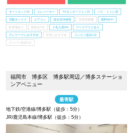
オートロック付
エレベーター
TVモニターフォン付
バス・トイレ別
宅配ボックス
エアコン
温水洗浄便座
浴室乾燥機
無料Wi-Fi
駐車場あり
駅徒歩5分
２名入居OK
ワークデスクあり
テレワークにおすすめ
女性におすすめ
コンビニ徒歩1分
スーパー徒歩5分
福岡市 博多区 博多駅周辺／博多ステーショ
ンアベニュー
最寄駅
地下鉄/空港線/博多駅（徒歩：5分）
JR/鹿児島本線/博多駅（徒歩：5分）