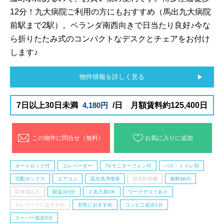
12分！九大病院ご利用の方にもおすすめ（馬出九大病院
前駅まで2駅）。ベランダ南西向きで日当たり良好♪今な
ら折りたたみ式のコンパクトなデスクとチェアをお付け
します♪
物件情報を詳しく見る
7日以上30日未満
4,180円
/日 月額賃料約125,400日
この物件に問合せ（無料）
お気に入りに追加
オートロック付
エレベーター
TVモニターフォン付
バス・トイレ別
宅配ボックス
エアコン
温水洗浄便座
浴室乾燥機
無料Wi-Fi
駐車場あり
駅徒歩5分
２名入居OK
ワークデスクあり
テレワークにおすすめ
女性におすすめ
コンビニ徒歩1分
スーパー徒歩5分