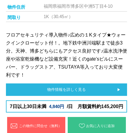
福岡県福岡市博多区中洲5丁目4-10
物件住所
1K（30.45㎡）
間取り
フロアセキュリティ導入物件♪広めの１Kタイプ★ウォー
クインクローゼット付！。地下鉄中洲川端駅まで徒歩3
分。天神、博多どちらにもアクセス良好です♪温水洗浄便
座や浴室乾燥機など設備充実！近くのgate'sビルにスー
パー、ドラッグストア、TSUTAYA等入っており大変便
利です！
物件情報を詳しく見る
7日以上30日未満
4,840円
/日 月額賃料約145,200円
この物件に問合せ（無料）
お気に入りに追加