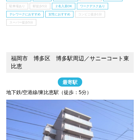
駐車場あり
駅徒歩5分
２名入居OK
ワークデスクあり
テレワークにおすすめ
女性におすすめ
コンビニ徒歩1分
スーパー徒歩5分
福岡市 博多区 博多駅周辺／サニーコート東
比恵
最寄駅
地下鉄/空港線/東比恵駅（徒歩：5分）