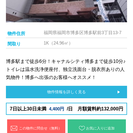
福岡県福岡市博多区博多駅前3丁目13-7
物件住所
1K（24.96㎡）
間取り
博多駅まで徒歩6分！キャナルシティ博多まで徒歩10分♪
トイレは温水洗浄便座付、独立洗面台・脱衣所ありの人
気物件！博多へ出張のお客様へオススメ！
物件情報を詳しく見る
7日以上30日未満
4,400円
/日 月額賃料約132,000円
この物件に問合せ（無料）
お気に入りに追加