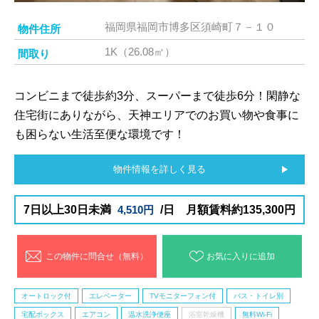
福岡県福岡市博多区須崎町７－１０
物件住所
1K（26.08㎡）
間取り
コンビニまで徒歩約3分、スーパーまで徒歩6分！閑静な
住宅街にありながら、天神エリアでのお買い物や食事に
も困らない生活至便な環境です！
物件情報を詳しく見る
7日以上30日未満
4,510円
/日 月額賃料約135,300円
この物件に問合せ（無料）
お気に入りに追加
オートロック付
エレベーター
TVモニターフォン付
バス・トイレ別
宅配ボックス
エアコン
温水洗浄便座
浴室乾燥機
無料Wi-Fi