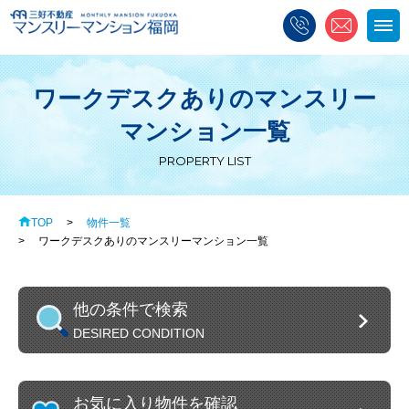
アクセス
お問い合わせ
お気に入り物件一覧
ワークデスクありのマンスリー
物件一覧
初めての方へ
入居までの流れ
マンション一覧
PROPERTY LIST
料金・設備
活用例
お客様の声
TOP
物件一覧
選ばれる理由
Q&A
ワークデスクありのマンスリーマンション一覧
他の条件で検索
DESIRED CONDITION
お気に入り物件を確認