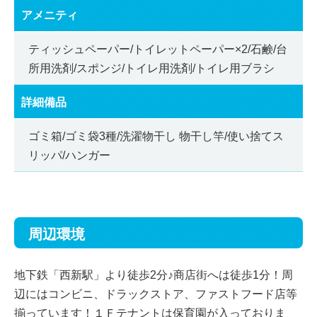
アメニティ
ティッシュペーパー/トイレットペーパー×2/石鹸/台
所用洗剤/スポンジ/トイレ用洗剤/トイレ用ブラシ
詳細備品
ゴミ箱/ゴミ袋3種/洗濯物干し 物干し竿/使い捨てス
リッパ/ハンガー
周辺環境
地下鉄「西新駅」より徒歩2分♪商店街へは徒歩1分！周
辺にはコンビニ、ドラックストア、ファストフード店等
揃っています！１Ｆテナントは保育園が入っておりま