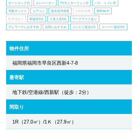
オートロック付
エレベーター
TVモニターフォン付
バス・トイレ別
宅配ボックス
エアコン
温水洗浄便座
浴室乾燥機
無料Wi-Fi
駐車場あり
駅徒歩5分
２名入居OK
ワークデスクあり
テレワークにおすすめ
女性におすすめ
コンビニ徒歩1分
スーパー徒歩5分
物件住所
福岡県福岡市早良区西新4-7-8
最寄駅
地下鉄/空港線/西新駅（徒歩：2分）
間取り
1R（27.0㎡）/1Ｋ（27.9㎡）