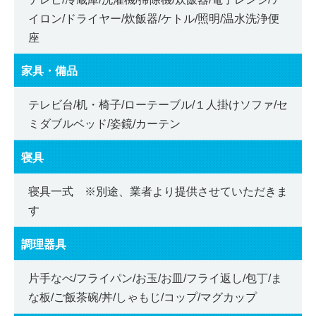
イロン/ドライヤー/炊飯器/ケトル/照明/温水洗浄便
座
家具・備品
テレビ台/机・椅子/ローテーブル/１人掛けソファ/セ
ミダブルベッド/姿鏡/カーテン
寝具
寝具一式 ※別途、業者より提供させていただきま
す
調理器具
片手なべ/フライパン/お玉/お皿/フライ返し/包丁/ま
な板/ご飯茶碗/丼/しゃもじ/コップ/マグカップ