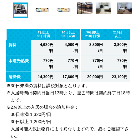
7日以上
30日以上
90日以上
210日
30日未満
90日未満
210日未満
以上
賃料
4,620円
4,000円
3,800円
3,800円
/日
/日
/日
/日
水道光熱費
770円
770円
770円
770円
/日
/日
/日
/日
清掃費
14,300円
17,600円
20,900円
23,100円
※30日未満の賃料は課税対象となります。
※入居時間は契約日当日13時より、退去時間は契約終了日18時
まで。
※2名以上の入居の場合の追加料金：
30日未満 1,320円/日
30日以上 1,200円/日
入居可能人数は物件により異なりますので、必ずご確認下さ
い。