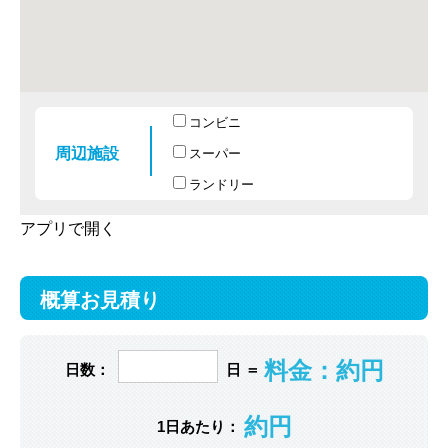
コンビニ
周辺施設
スーパー
ランドリー
アプリで開く
概算お見積り
料金：約
円
日数：
日 ＝
約
円
1日あたり：