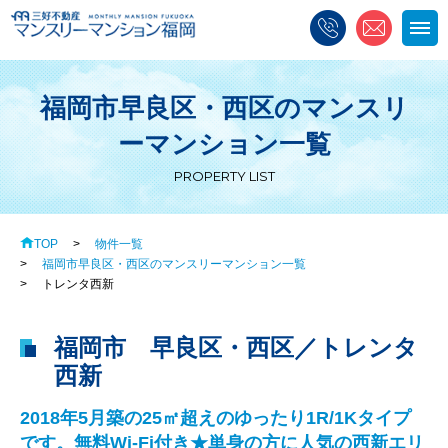
アクセス
お問い合わせ
お気に入り物件一覧
福岡市早良区・西区のマンスリ
物件一覧
初めての方へ
入居までの流れ
ーマンション一覧
PROPERTY LIST
料金・設備
活用例
お客様の声
TOP
物件一覧
選ばれる理由
Q&A
福岡市早良区・西区のマンスリーマンション一覧
トレンタ西新
福岡市 早良区・西区／トレンタ
西新
2018年5月築の25㎡超えのゆったり1R/1Kタイプ
です。無料Wi-Fi付き★単身の方に人気の西新エリ