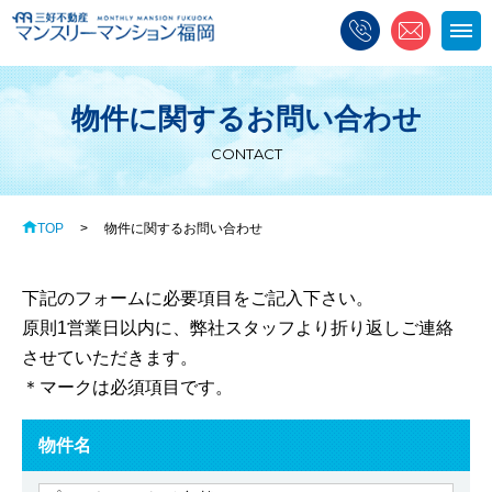
アクセス
お問い合わせ
お気に入り物件一覧
物件に関するお問い合わせ
物件一覧
初めての方へ
入居までの流れ
CONTACT
料金・設備
活用例
お客様の声
TOP
物件に関するお問い合わせ
選ばれる理由
Q&A
下記のフォームに必要項目をご記入下さい。
原則1営業日以内に、弊社スタッフより折り返しご連絡
させていただきます。
＊マークは必須項目です。
物件名